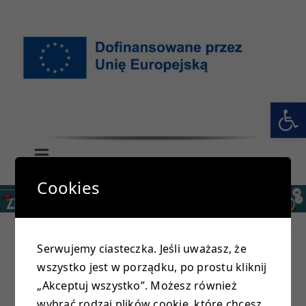
Przejdź
do
zawartości
Otwórz 
Toggle
Navigation
Cookies
GŁÓWNA
SZKOŁA
Serwujemy ciasteczka. Jeśli uważasz, że
wszystko jest w porządku, po prostu kliknij
PRZEDSZKOLE
„Akceptuj wszystko”. Możesz również
wybrać rodzaj plików cookie, które chcesz,