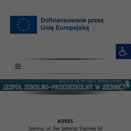
Przejdź
do
zawartości
Otwórz 
Toggle
Navigation
GŁÓWNA
SZKOŁA
PRZEDSZKOLE
ADRES
Sienna, ul. Św. Jadwigi Śląskiej 50