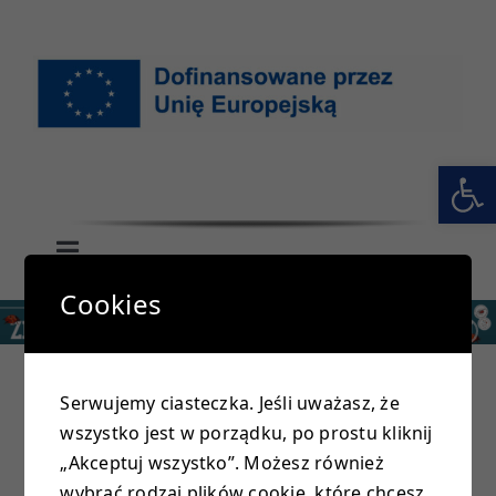
Przejdź
do
zawartości
Otwórz 
Toggle
Navigation
Cookies
GŁÓWNA
SZKOŁA
Serwujemy ciasteczka. Jeśli uważasz, że
wszystko jest w porządku, po prostu kliknij
PRZEDSZKOLE
„Akceptuj wszystko”. Możesz również
wybrać rodzaj plików cookie, które chcesz,