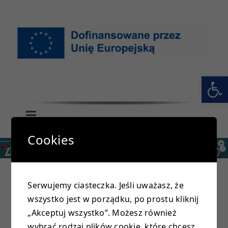
Przejdź
do
zawartości
Otwórz 
Toggle
Navigation
Cookies
GŁÓWNA
SZKOŁA
Serwujemy ciasteczka. Jeśli uważasz, że
wszystko jest w porządku, po prostu kliknij
PRZEDSZKOLE
„Akceptuj wszystko”. Możesz również
wybrać rodzaj plików cookie, które chcesz,