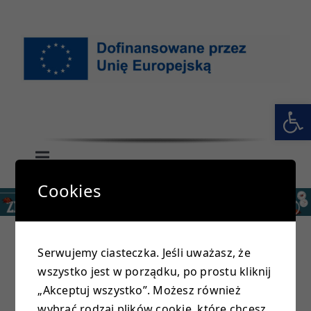
Przejdź
do
zawartości
Otwórz 
Toggle
Navigation
Cookies
GŁÓWNA
SZKOŁA
Serwujemy ciasteczka. Jeśli uważasz, że
wszystko jest w porządku, po prostu kliknij
PRZEDSZKOLE
„Akceptuj wszystko”. Możesz również
wybrać rodzaj plików cookie, które chcesz,
Load More