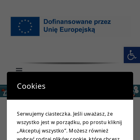
Przejdź
do
zawartości
Otwórz 
Toggle
Navigation
Cookies
GŁÓWNA
SZKOŁA
Serwujemy ciasteczka. Jeśli uważasz, że
wszystko jest w porządku, po prostu kliknij
PRZEDSZKOLE
„Akceptuj wszystko”. Możesz również
wybrać rodzaj plików cookie, które chcesz,