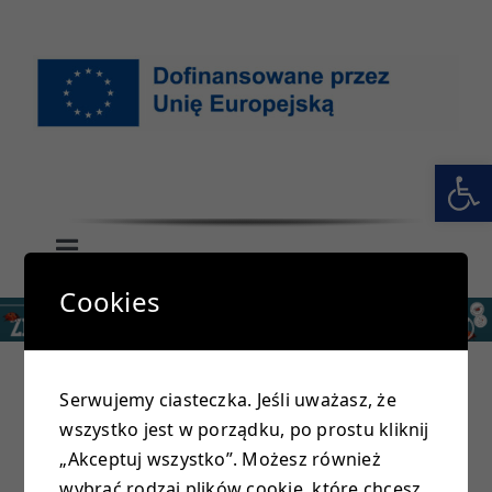
Przejdź
do
zawartości
Otwórz 
Toggle
Navigation
Cookies
GŁÓWNA
SZKOŁA
Serwujemy ciasteczka. Jeśli uważasz, że
wszystko jest w porządku, po prostu kliknij
PRZEDSZKOLE
„Akceptuj wszystko”. Możesz również
wybrać rodzaj plików cookie, które chcesz,