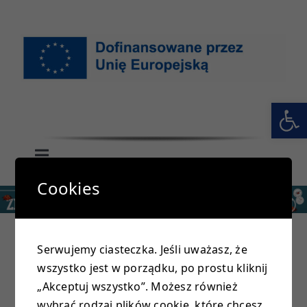
Przejdź
do
zawartości
Otwórz 
Toggle
Navigation
Cookies
GŁÓWNA
SZKOŁA
Serwujemy ciasteczka. Jeśli uważasz, że
wszystko jest w porządku, po prostu kliknij
PRZEDSZKOLE
„Akceptuj wszystko”. Możesz również
wybrać rodzaj plików cookie, które chcesz,
Load More