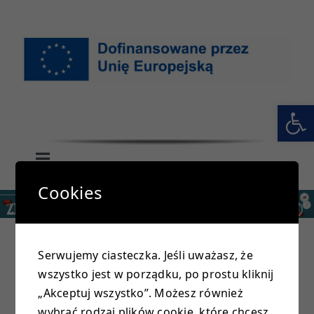
Przejdź
do
zawartości
Otwórz 
Toggle
Navigation
Cookies
GŁÓWNA
SZKOŁA
Serwujemy ciasteczka. Jeśli uważasz, że
wszystko jest w porządku, po prostu kliknij
PRZEDSZKOLE
„Akceptuj wszystko”. Możesz również
wybrać rodzaj plików cookie, które chcesz,