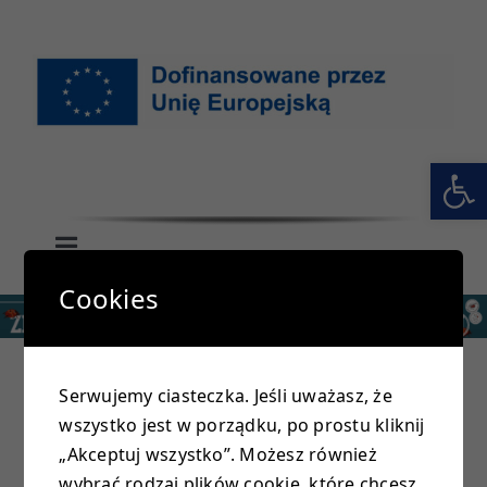
Przejdź
do
zawartości
Otwórz 
Toggle
Navigation
Cookies
GŁÓWNA
SZKOŁA
Serwujemy ciasteczka. Jeśli uważasz, że
wszystko jest w porządku, po prostu kliknij
PRZEDSZKOLE
„A jeśli komu droga otwarta do nieba,
„Akceptuj wszystko”. Możesz również
Tym, co służą ojczyźnie”
wybrać rodzaj plików cookie, które chcesz,