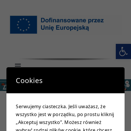
Przejdź
do
zawartości
Otwórz 
Toggle
Navigation
Cookies
GŁÓWNA
SZKOŁA
Serwujemy ciasteczka. Jeśli uważasz, że
wszystko jest w porządku, po prostu kliknij
PRZEDSZKOLE
„Akceptuj wszystko”. Możesz również
wybrać rodzaj plików cookie, które chcesz,