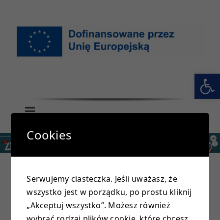
Przejdź
do
zawartości
Otwórz 
Toggle
Navigation
Cookies
GŁÓWNA
SZKOŁA
Serwujemy ciasteczka. Jeśli uważasz, że
wszystko jest w porządku, po prostu kliknij
PRZEDSZKOLE
„Akceptuj wszystko”. Możesz również
wybrać rodzaj plików cookie, które chcesz,