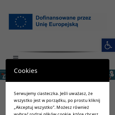
Przejdź
do
zawartości
Otwórz 
Toggle
Navigation
Cookies
GŁÓWNA
SZKOŁA
Serwujemy ciasteczka. Jeśli uważasz, że
wszystko jest w porządku, po prostu kliknij
PRZEDSZKOLE
W miniony czwartek (7.04) odbyły się mistrzostwa
„Akceptuj wszystko”. Możesz również
powiatu w ramach Igrzysk Dzieci w piłce
wybrać rodzaj plików cookie, które chcesz,