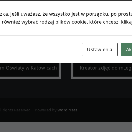
ka. Jeśli uważasz, że wszystko jest w porządku, po prostu
również wybrać rodzaj plików cookie, które chcesz, klika
radnia PP-Żywiec
Urząd Gmina Lip
Ustawienia
Ak
um Oświaty w Katowicach
Kreator zdjęć do mLeg
l Rights Reserved | Powered by
WordPress