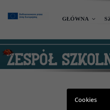
Przejdź
do
zawartości
GŁÓWNA
S
Cookies