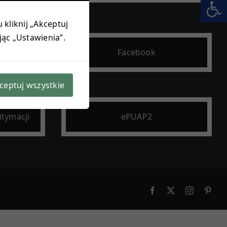
Otwórz 
 kliknij „Akceptuj
jąc „Ustawienia”.
owa
Facebook
ceptuj wszystkie
itymacji
ePUAP2
Facebook
X
Instagram
Pint