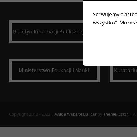
Serwujemy ciastecz
wszystko”. Możesz 
Biuletyn Informacji Publicznej (BIP)
Po
Ministerstwo Edukacji i Nauki
Kuratori
Copyright 2012 - 2022 |
Avada Website Builder
by
ThemeFusion
| Al