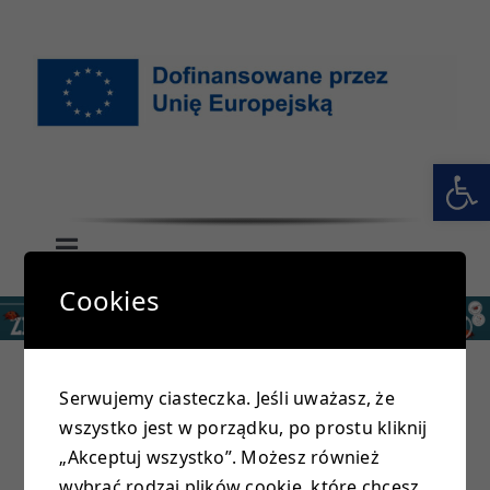
Przejdź
do
zawartości
Otwórz 
Toggle
Navigation
Cookies
GŁÓWNA
SZKOŁA
Serwujemy ciasteczka. Jeśli uważasz, że
wszystko jest w porządku, po prostu kliknij
PRZEDSZKOLE
„Akceptuj wszystko”. Możesz również
wybrać rodzaj plików cookie, które chcesz,
Load More