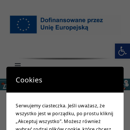
Przejdź
do
zawartości
Otwórz 
Toggle
Navigation
Cookies
GŁÓWNA
SZKOŁA
Serwujemy ciasteczka. Jeśli uważasz, że
wszystko jest w porządku, po prostu kliknij
PRZEDSZKOLE
Ten tydzień w naszej szkole minął pod znakiem
„Akceptuj wszystko”. Możesz również
rywalizacji uczniów w piłce siatkowej szkół
wybrać rodzaj plików cookie, które chcesz,