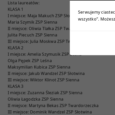
Lista laureatów:
KLASA 1
Serwujemy ciastecz
I miejsce: Maja Makuch ZSP Słotwina
wszystko”. Możesz 
Maria Szymik ZSP Sienna
II miejsce: Oliwia Tlałka ZSP Twardorzeczka
Julita Piecuch ZSP Sienna
III miejsce: Julia Moskwa ZSP Twardorzeczka
KLASA 2
I miejsce: Amelia Szymusik ZSP Leśna
Olga Pępek ZSP Leśna
Maksymilian Kubica ZSP Sienna
II miejsce: Jakub Wandzel ZSP Słotwina
III miejsce: Wiktor Klinot ZSP Sienna
KLASA 3
I miejsce: Zuzanna Śleziak ZSP Sienna
Oliwia Łagodzka ZSP Sienna
II miejsce: Martyna Bekas ZSP Twardorzeczka
III miejsce: Dominik Wandzel ZSP Słotwina