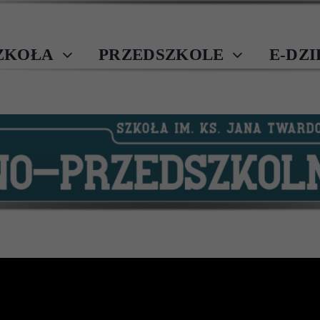
ZKOŁA
PRZEDSZKOLE
E-DZ
arzyszyło hasło MIŁOŚĆ I PRZYJAŹŃ W POEZJI POLSKIEJ. 
ników), 19 kwietnia recytowali uczniowie klas 1-4(41 osób