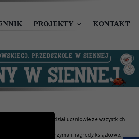
IENNIK
PROJEKTY
KONTAKT
W konkursie wzięli udział uczniowie ze wszystkich
).. Wszyscy uczestnicy otrzymali nagrody książkowe.