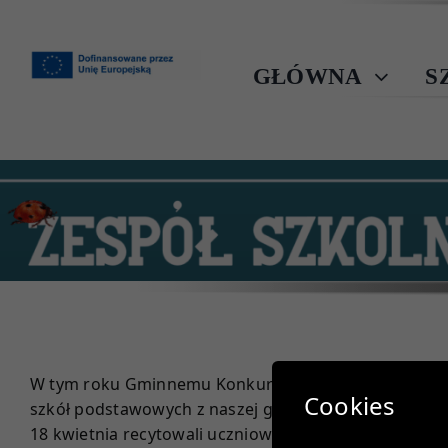
Przejdź
do
zawartości
GŁÓWNA
S
W tym roku Gminnemu Konkursowi Recytatorskiemu tow
Cookies
szkół podstawowych z naszej gminy.
18 kwietnia recytowali uczniowie klas 5- 8 (33 uczest