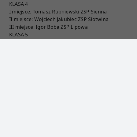
KLASA 4
I miejsce: Tomasz Rupniewski ZSP Sienna
II miejsce: Wojciech Jakubiec ZSP Słotwina
III miejsce: Igor Boba ZSP Lipowa
KLASA 5
I miejsce: Maja Grabarczyk ZSP Sienna
Amelia Pietraszko ZSP Sienna
II miejsce: Mikołaj Motyka ZSP Leśna
III miejsce: Iga Jakubiec ZSP Słotwina
KLASA 6
I miejsce: Wiktor Błaszcz ZSP Sienna
II miejsce: Lena Zemczak ZSP Leśna
III miejsce: Natalia Bistyga ZSP Sienna
Karolina MIłek ZSP Twardorzeczka
KLASA 7
I miejsce: Antonina Kozioł ZSP Słotwina
II miejsce : Zofia borak ZSP Sienna
III miejsce: Lena Duda ZSP Leśna