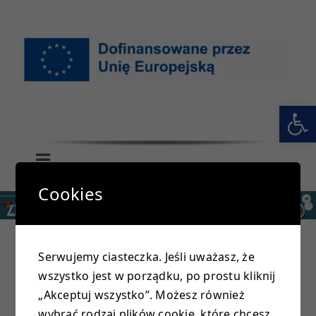
Przejdź
do
zawartości
Otwórz 
Toggle
Navigation
Cookies
GŁÓWNA
SZKOŁA
Serwujemy ciasteczka. Jeśli uważasz, że
wszystko jest w porządku, po prostu kliknij
PRZEDSZKOLE
„Akceptuj wszystko”. Możesz również
wybrać rodzaj plików cookie, które chcesz,
Load More