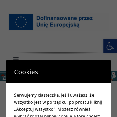
Przejdź
do
zawartości
Otwórz 
Toggle
Navigation
Cookies
GŁÓWNA
SZKOŁA
Serwujemy ciasteczka. Jeśli uważasz, że
wszystko jest w porządku, po prostu kliknij
PRZEDSZKOLE
Dziś w Zespole Szkolno – Przedszkolnym w
„Akceptuj wszystko”. Możesz również
Siennej odbyły się mistrzostwa gminy w
wybrać rodzaj plików cookie, które chcesz,