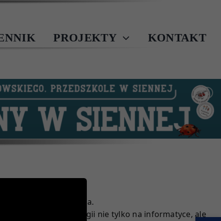
IENNIK
PROJEKTY
KONTAKT
st nauka programowania.
wiat nowych technologii nie tylko na informatyce, ale