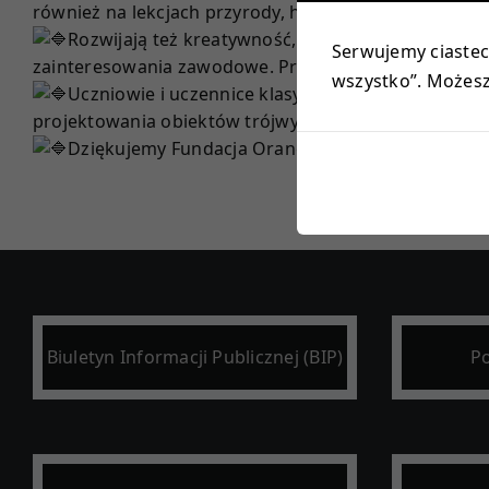
również na lekcjach przyrody, historii, języka polski
Rozwijają też kreatywność, umiejętność logiczne
Serwujemy ciastecz
zainteresowania zawodowe. Programista to przecież 
wszystko”. Możesz 
Uczniowie i uczennice klasy 7 realizować będą 
projektowania obiektów trójwymiarowych.
Dziękujemy
Fundacja Orange
za upominki dla nas
Biuletyn Informacji Publicznej (BIP)
Po