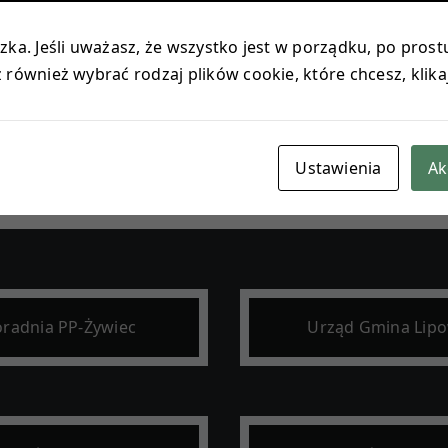
ego, muzyki, matematyki czy języków obcych.
go myślenia i pracy w zespole. Być może w młodych progr
ka. Jeśli uważasz, że wszystko jest w porządku, po prostu
zawód przyszłości.
również wybrać rodzaj plików cookie, które chcesz, klika
ścieżkę pod nazwą 3 Wymiary matematyki. Wykorzystamy na
zych uczniów, którzy chcą rozwijać swoje umiejętności 
Ustawienia
Ak
radnia PP-Żywiec
Urząd Gmina Lip