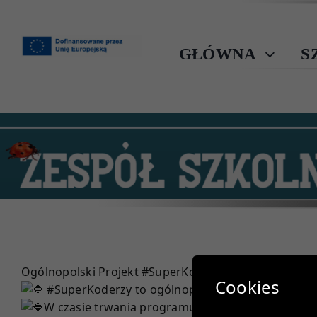
Przejdź
do
zawartości
GŁÓWNA
S
Ogólnopolski Projekt
#SuperKoderzy
2023/2024
Cookies
#SuperKoderzy
to ogólnopolski program edukac
W czasie trwania programu uczestniczki i uczestn