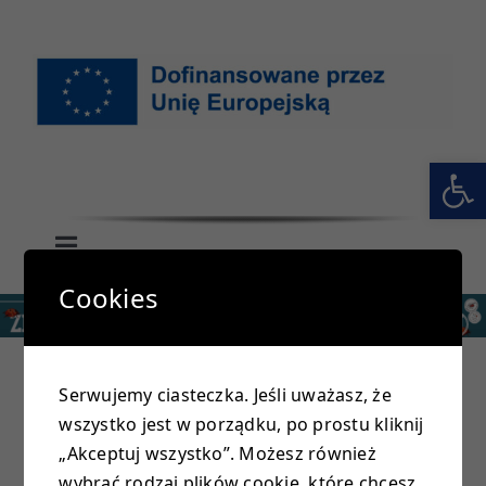
Przejdź
do
zawartości
Otwórz 
Toggle
Navigation
Cookies
GŁÓWNA
SZKOŁA
Serwujemy ciasteczka. Jeśli uważasz, że
wszystko jest w porządku, po prostu kliknij
PRZEDSZKOLE
W lutym samorząd uczniowski zorganizował
„Akceptuj wszystko”. Możesz również
szkolne walentynki
Oprócz tradycyjnej poczty
wybrać rodzaj plików cookie, które chcesz,