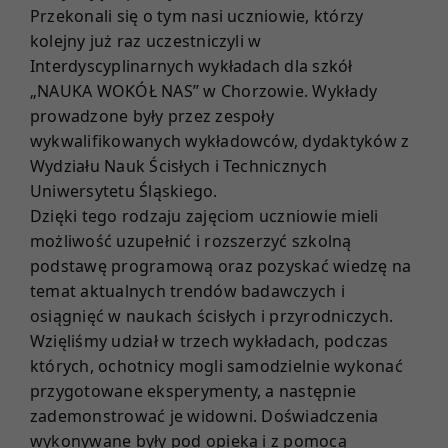
Przekonali się o tym nasi uczniowie, którzy
E-DZIENNIK
kolejny już raz uczestniczyli w
Interdyscyplinarnych wykładach dla szkół
„NAUKA WOKÓŁ NAS” w Chorzowie. Wykłady
PROJEKTY
prowadzone były przez zespoły
wykwalifikowanych wykładowców, dydaktyków z
KONTAKT
Wydziału Nauk Ścisłych i Technicznych
Uniwersytetu Śląskiego.
Dzięki tego rodzaju zajęciom uczniowie mieli
możliwość uzupełnić i rozszerzyć szkolną
podstawę programową oraz pozyskać wiedzę na
temat aktualnych trendów badawczych i
osiągnięć w naukach ścisłych i przyrodniczych.
Wzięliśmy udział w trzech wykładach, podczas
których, ochotnicy mogli samodzielnie wykonać
przygotowane eksperymenty, a następnie
zademonstrować je widowni. Doświadczenia
wykonywane były pod opieką i z pomocą