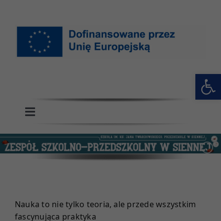
Przejdź
do
zawartości
Otwórz 
Toggle
Navigation
GŁÓWNA
SZKOŁA
PRZEDSZKOLE
Nauka to nie tylko teoria, ale przede wszystkim
fascynująca praktyka