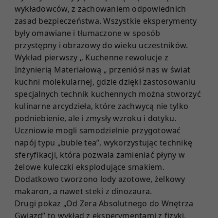
wykładowców, z zachowaniem odpowiednich
zasad bezpieczeństwa. Wszystkie eksperymenty
były omawiane i tłumaczone w sposób
przystępny i obrazowy do wieku uczestników.
Wykład pierwszy „ Kuchenne rewolucje z
Inżynierią Materiałową „ przeniósł nas w świat
kuchni molekularnej, gdzie dzięki zastosowaniu
specjalnych technik kuchennych można stworzyć
kulinarne arcydzieła, które zachwycą nie tylko
podniebienie, ale i zmysły wzroku i dotyku.
Uczniowie mogli samodzielnie przygotować
napój typu „buble tea”, wykorzystując technikę
sferyfikacji, która pozwala zamieniać płyny w
żelowe kuleczki eksplodujące smakiem.
Dodatkowo tworzono lody azotowe, żelkowy
makaron, a nawet steki z dinozaura.
Drugi pokaz „Od Zera Absolutnego do Wnętrza
Gwiazd” to wykład z eksperymentami z fizyki.