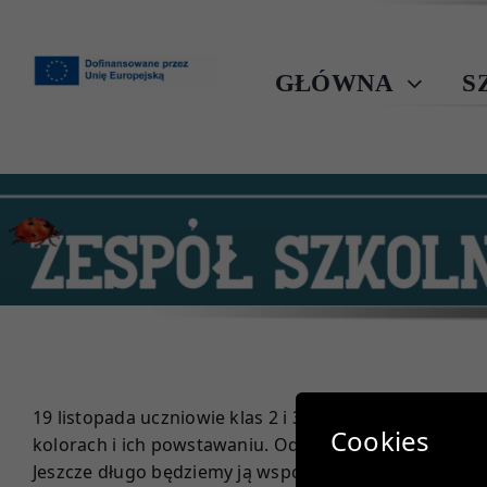
Przejdź
do
zawartości
GŁÓWNA
S
19 listopada uczniowie klas 2 i 3 wybrali się na wycie
Cookies
kolorach i ich powstawaniu. Odwiedziliśmy również b
Jeszcze długo będziemy ją wspominać.