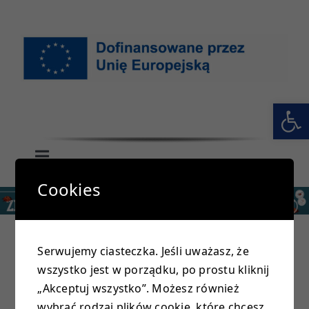
Przejdź
do
zawartości
Otwórz 
Toggle
Navigation
Cookies
GŁÓWNA
SZKOŁA
Serwujemy ciasteczka. Jeśli uważasz, że
wszystko jest w porządku, po prostu kliknij
PRZEDSZKOLE
Wyniki II edycji Międzynarodowego Konkursu
„Akceptuj wszystko”. Możesz również
plastycznego ” Na Szczycie” im. Mietka Krzaka
wybrać rodzaj plików cookie, które chcesz,