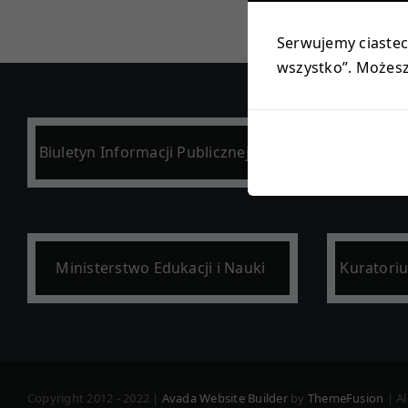
Serwujemy ciastecz
wszystko”. Możesz 
Biuletyn Informacji Publicznej (BIP)
Po
Ministerstwo Edukacji i Nauki
Kuratori
Copyright 2012 - 2022 |
Avada Website Builder
by
ThemeFusion
| Al