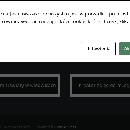
ka. Jeśli uważasz, że wszystko jest w porządku, po prostu
również wybrać rodzaj plików cookie, które chcesz, klika
radnia PP-Żywiec
Urząd Gmina Lip
Ustawienia
Ak
um Oświaty w Katowicach
Kreator zdjęć do mLeg
l Rights Reserved | Powered by
WordPress