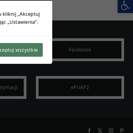
Otwórz 
 kliknij „Akceptuj
jąc „Ustawienia”.
owa
Facebook
ceptuj wszystkie
itymacji
ePUAP2
Facebook
X
Instagram
Pint