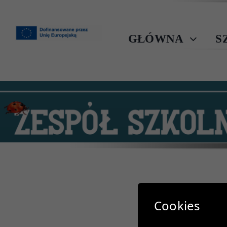
Przejdź
do
zawartości
GŁÓWNA
S
Cookies