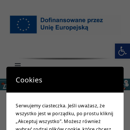
Przejdź
do
zawartości
Otwórz 
Toggle
Navigation
Cookies
GŁÓWNA
SZKOŁA
Serwujemy ciasteczka. Jeśli uważasz, że
wszystko jest w porządku, po prostu kliknij
PRZEDSZKOLE
„Akceptuj wszystko”. Możesz również
wybrać rodzaj plików cookie, które chcesz,