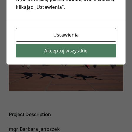
klikając „Ustawienia”.
E-DZIENNIK
View
Larger
PROJEKTY
Image
Ustawienia
KONTAKT
Akceptuj wszystkie
Project Description
mgr Barbara Janoszek