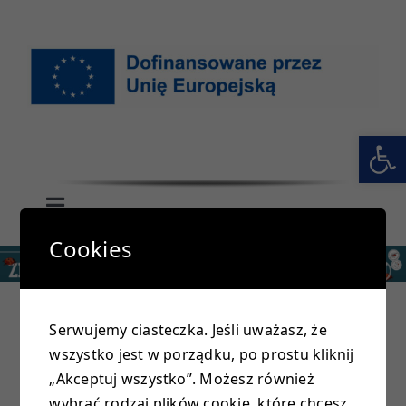
Przejdź
do
zawartości
Otwórz 
Toggle
Navigation
Cookies
GŁÓWNA
SZKOŁA
Serwujemy ciasteczka. Jeśli uważasz, że
wszystko jest w porządku, po prostu kliknij
PRZEDSZKOLE
„Akceptuj wszystko”. Możesz również
Previous
Next
wybrać rodzaj plików cookie, które chcesz,