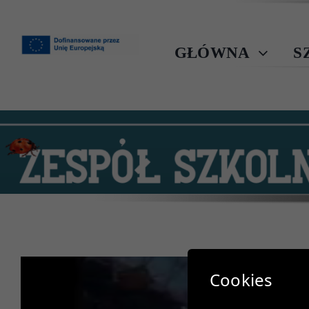
Przejdź
do
zawartości
GŁÓWNA
S
Cookies