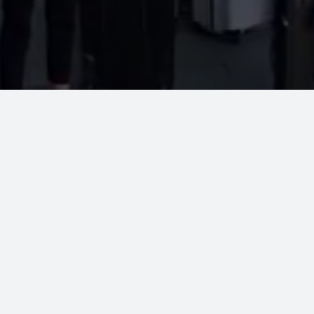
radnia PP-Żywiec
Urząd Gmina Lip