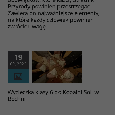
rzedszkole
Przyrody powinien przestrzegać.
Zawiera on najważniejsze elementy,
na które każdy człowiek powinien
zwrócić uwagę.
19
09, 2022
czka klasy 6
palni Soli w
Bochni
Szkoła
Wycieczka klasy 6 do Kopalni Soli w
Bochni