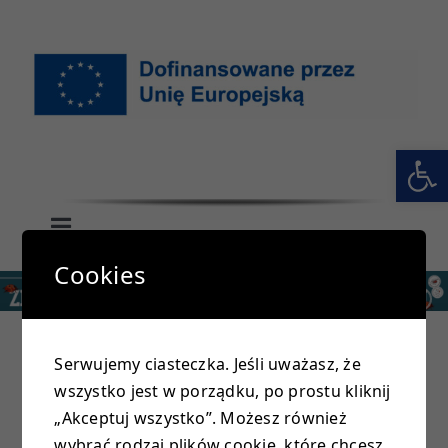
Przejdź
do
zawartości
Otwórz 
Toggle
Navigation
Cookies
GŁÓWNA
SZKOŁA
Serwujemy ciasteczka. Jeśli uważasz, że
wszystko jest w porządku, po prostu kliknij
PRZEDSZKOLE
24
„Akceptuj wszystko”. Możesz również
wybrać rodzaj plików cookie, które chcesz,
rs plastyczny