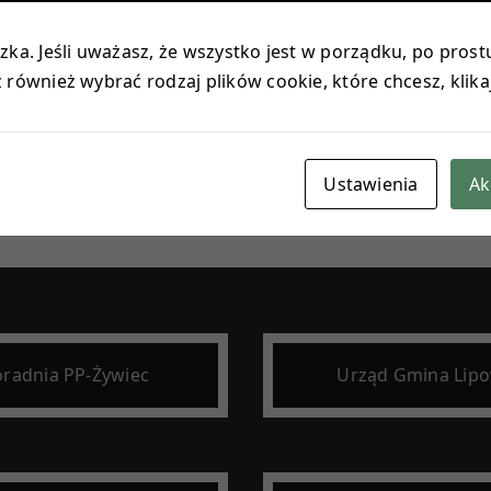
Tęskno mi Panie…”
az pszczół robotnic, klasy I i III wyruszyły do Chlebowej C
ka. Jeśli uważasz, że wszystko jest w porządku, po prostu
iśmy opowieści o tradycji polskiej wsi. Piliśmy maślankę,
również wybrać rodzaj plików cookie, które chcesz, klika
waniu dla pracy rąk ludzkich i jedzenia. Długo będziemy 
Load More
Ustawienia
Ak
radnia PP-Żywiec
Urząd Gmina Lip