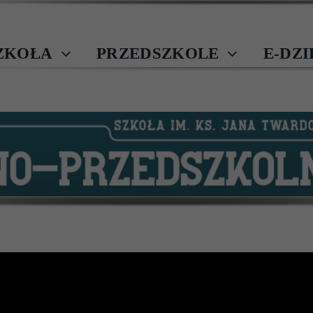
ZKOŁA
PRZEDSZKOLE
E-DZ
„Do kraju tego gdzie kruszynę chleba
Podnoszą z ziemi przez uszanowanie
Dla darów Nieba