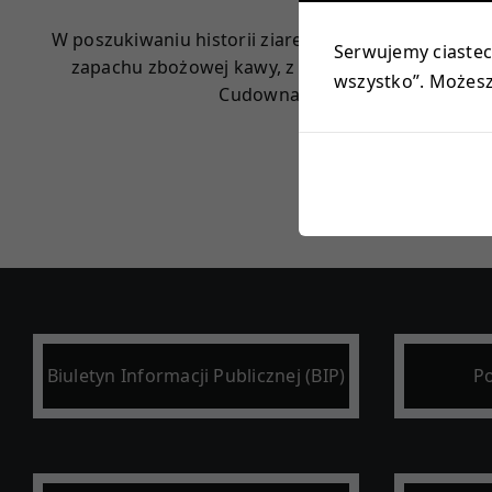
W poszukiwaniu historii ziarenka pszenicy i żyta or
Serwujemy ciastecz
zapachu zbożowej kawy, z zaciekawieniem słuchal
wszystko”. Możesz 
Cudowna, żywa lekcja o poszano
Biuletyn Informacji Publicznej (BIP)
Po