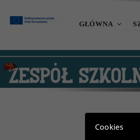
Przejdź
do
zawartości
GŁÓWNA
S
Cookies