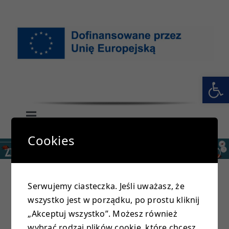
Przejdź
do
zawartości
Otwórz 
Toggle
Navigation
Cookies
GŁÓWNA
SZKOŁA
Serwujemy ciasteczka. Jeśli uważasz, że
wszystko jest w porządku, po prostu kliknij
PRZEDSZKOLE
REGULAMIN UZYSKANIA KARTY ROWEROWEJ
„Akceptuj wszystko”. Możesz również
PRZEZ UCZNIÓW SZKOŁY PODSTAWOWEJ
wybrać rodzaj plików cookie, które chcesz,