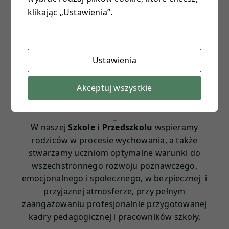
klikając „Ustawienia”.
E-DZIENNIK
PROJEKTY
Ustawienia
KONTAKT
Akceptuj wszystkie
W naszej
Szkole i Przedszkolu
wspieramy
rodziców w procesie wychowania, a także
stwarzamy uczniom optymalne warunki do
wszechstronnego rozwoju poznawczego,
emocjonalnego i społe
cznego, w bezpiecznej i
przyjaznej atmosferze, przy pełnym
zaangażowaniu profesjonalnie przygotowanej
kadry pedagogicznej i pracowników szkoły.