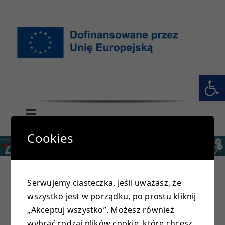
Przejdź
do
zawartości
Otwórz 
Toggle
Navigation
Cookies
GŁÓWNA
SZKOŁA
Serwujemy ciasteczka. Jeśli uważasz, że
wszystko jest w porządku, po prostu kliknij
PRZEDSZKOLE
„Akceptuj wszystko”. Możesz również
wybrać rodzaj plików cookie, które chcesz,